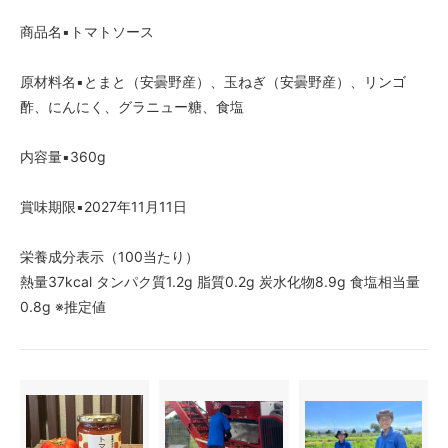
商品名▪️トマトソース
原材料名▪️とまと（安曇野産）、玉ねぎ（安曇野産）、リンゴ
酢、にんにく、グラニュー糖、食塩
内容量▪️360g
賞味期限▪️2027年11月11日
栄養成分表示（100当たり）
熱量37kcal タンパク質1.2g 脂質0.2g 炭水化物8.9g 食塩相当量
0.8g ※推定値